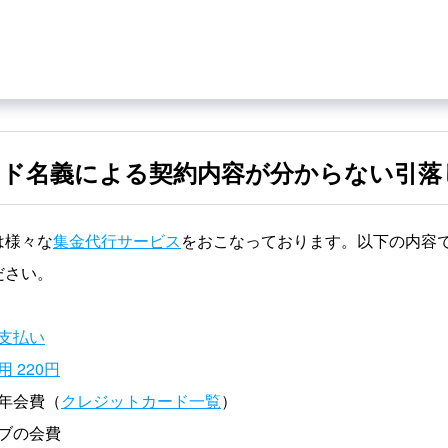
ード名義による契約内容が分からない引落
は様々な
集金代行サービス
をおこなっております。以下の内容
ださい。
支払い
 220円
年会費（
クレジットカード一覧
）
ブの会費