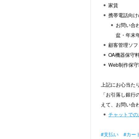
家賃
携帯電話向け
お問い合
盆・年末
顧客管理ソフ
OA機器保守
Web制作保
上記にお心当た
「お引落し銀行
えて、お問い合
チャットでの
#支払い
#カー