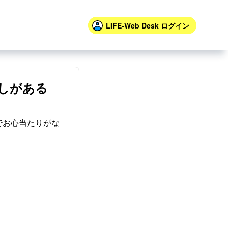
LIFE-Web Desk
ログイン
しがある
でお心当たりがな