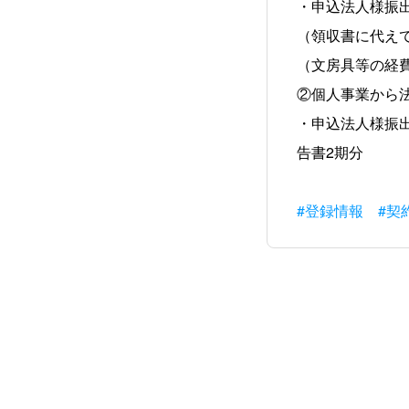
・申込法人様振
（領収書に代え
（文房具等の経
②個人事業から
・申込法人様振
告書2期分
#登録情報
#契