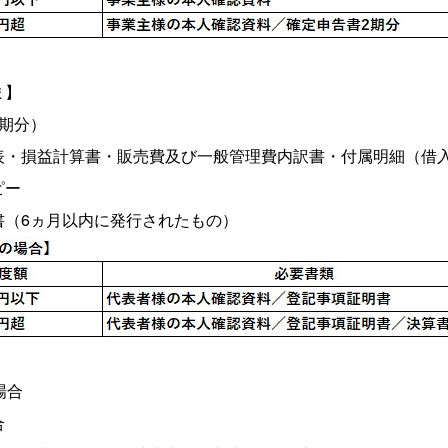
ま】
期分）
表・損益計算書・販売費及び一般管理費内訳書・付属明細（借
ピー
書（6ヵ月以内に発行されたもの）
場合
合