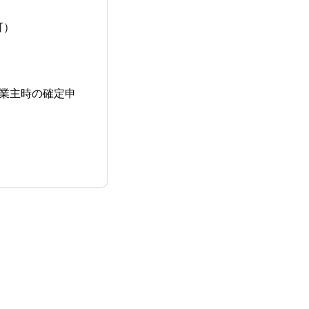
可）
業主時の確定申