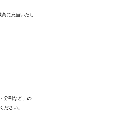
残高に充当いたし
・分割など」の
認ください。