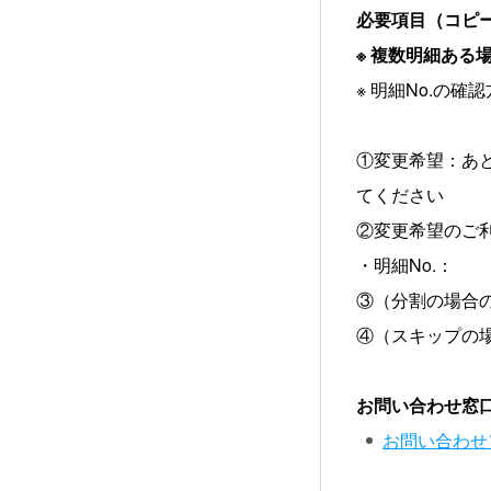
必要項目（コピ
※ 複数明細あ
※ 明細No.の確
①変更希望：あ
てください
②変更希望のご
・明細No.：
③（分割の場合
④（スキップの
お問い合わせ窓
お問い合わせ