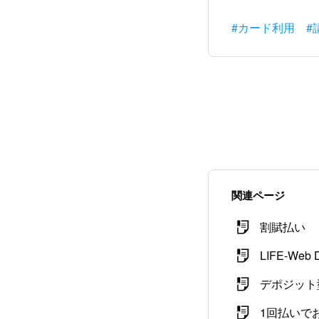
#カード利用
#
関連ページ
割賦払い
LIFE-W
デポジット
1回払いで