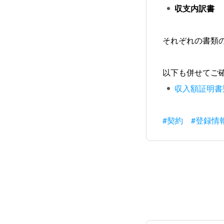
収支内訳書
それぞれの書類
以下も併せてご
収入額証明書
#契約
#登録情