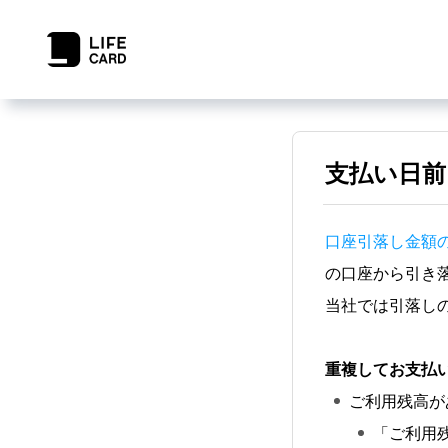
支払い日
口座引落し金額
の口座から引き
当社では引落し
重複してお支払
ご利用残高が
「ご利用