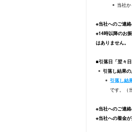
当社か
※当社へのご連
※14時以降の
はありません。
■
引落日「翌々日
引落し結果の
引落し結
です。（
※当社へのご連
※当社への着金