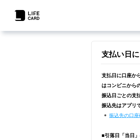
支払い日
支払日に口座から
はコンビニから
振込日ごとの支
振込先はアプリ
振込先の口座
■
引落日「当日」