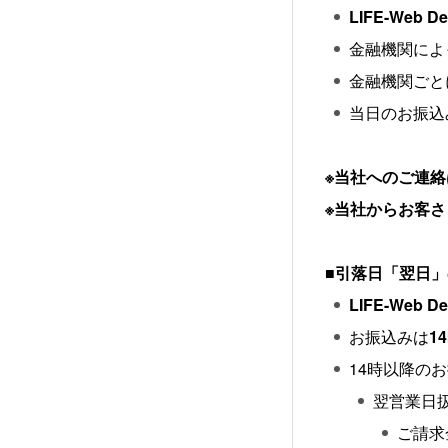
LIFE-We
金融機関によ
金融機関ごと
当日のお振込
※当社へのご連
※当社からお客
■
引落日「翌日」
LIFE-We
お振込みは
1
14時以降の
翌営業日
ご請求