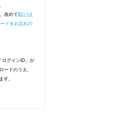
。
後、改めて
ID/パス
スワードをお忘れの
ログインID」が
ンロードのうえ、
ます。